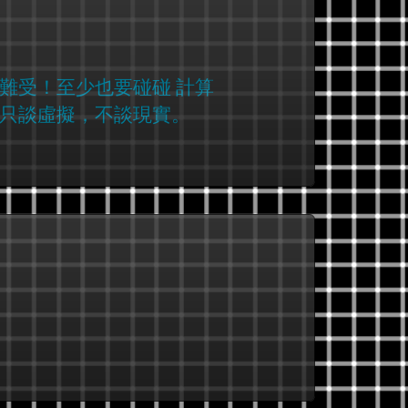
難受！至少也要碰碰 計算
只談虛擬，不談現實。