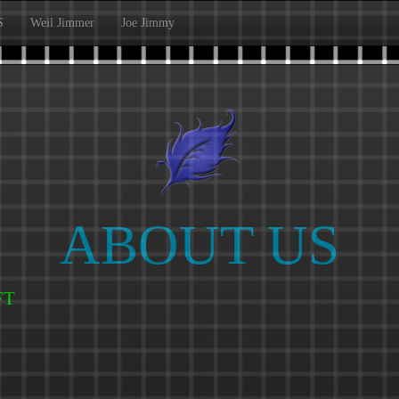
S
Weil Jimmer
Joe Jimmy
ABOUT US
FTeam