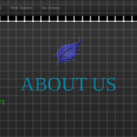
S
Weil Jimmer
Joe Jimmy
ABOUT US
Tea |