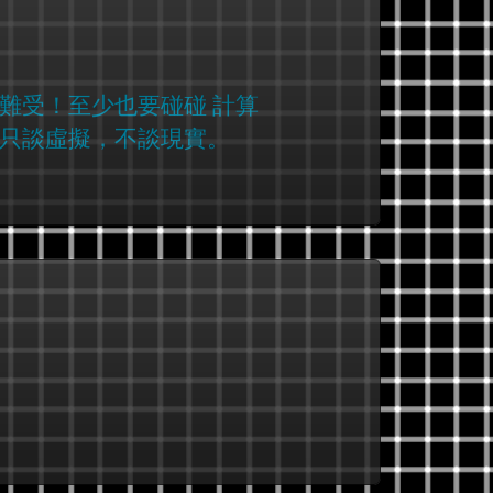
難受！至少也要碰碰 計算
只談虛擬，不談現實。